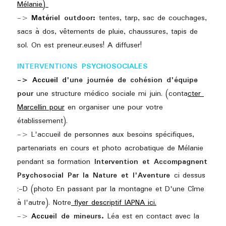
Mélanie) 
-> 
Ma
té
riel outdoor: 
tentes, tarp, sac de couchages, 
sacs à dos, vêtements de pluie, chaussures, tapis de 
sol. On est preneur.euses! A diffuser!
INTERVENTIONS 
PSYCHOSOCIALES
-> Accueil 
d'une journée de cohésion d'équipe 
pour
 une structure médico sociale mi juin. (conta
cter 
Marcellin pour
en organiser une pour votre 
établissement).
-> 
L'accueil de personnes aux besoins spécifiques, 
partenariats en cours et photo acrobatique de Mélanie 
pendant sa formation
 Intervention et Accompagnent 
Psychosocial Par la Nature et l'Aventure 
ci dessus 
;-D (photo En passant par la montagne et D'une Cîme 
à l'autre). Notre
 flyer descriptif IAPNA ici.
-> 
Accu
e
il de mineurs. 
Léa est en contact avec la 