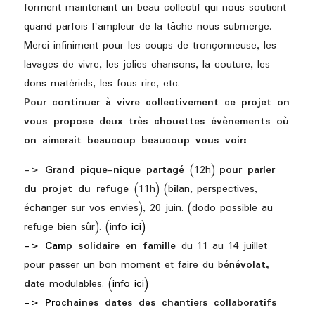
forment maintenant un beau collectif qui nous soutient 
quand parfois l'ampleur de la tâche nous submerge. 
Merci infiniment pour les coups de tronçonneuse, les 
lavages de vivre, les jolies chansons, la couture, les 
dons matériels, les fous rire, etc.
Po
ur continuer à vivre collectivement ce projet on 
vous propose deux très chouettes évènements où 
on aimerait beaucoup beaucoup vous voir:
-> Gr
a
nd pique-nique partagé 
(12h) 
pour parler 
du projet du refuge 
(11h) (b
i
lan, perspectives, 
échanger sur vos envies), 20 juin. (dodo possible au 
refuge bien sûr). (in
fo ici)
-> 
Cam
p solidaire en famille 
du 11 au 14 juillet 
pour passer un bon moment et faire du bén
évolat, 
d
ate modulables. (
in
fo ici)
-> 
Pro
chaines dates des chantiers collaboratifs 