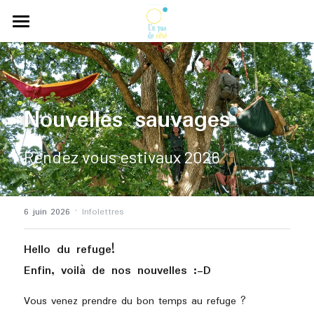
×
LES CATÉGORIES DE LA BOUTIQUE
Bonjour
Viens essayer
Nouvelles sauvages
Ça colle entre nous
Qui sommes-nous ?
Rendez vous estivaux 2026
Nous suivre
·
6 juin 2026
Rechercher
Infolettres
Hello du refuge!
Contact
Enfin, voilà de nos nouvelles :-D
Vous venez prendre du bon temps au refuge ? 