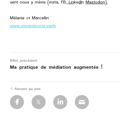
vent nous y mène (insta, FB
, Lin
ke
dI
n 
Mastodon
)
.
Mélan
ie
 e
t Marcellin 
www.unpa
s
decote.earth
Billet précédent
Ma pratique de médiation augmentée !
Revenir au site