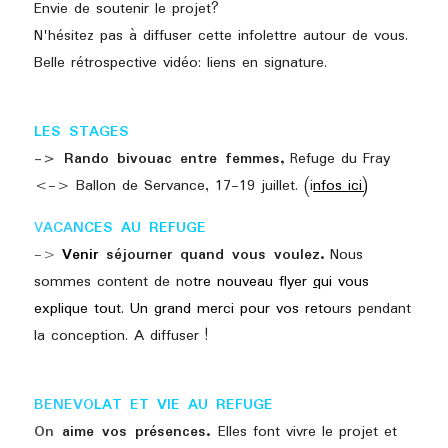
Envie de soutenir le projet?
N'hésitez pas à diffuser cette infolettre autour de vous. 
Belle rétrospective vidéo: liens en signature.
LES STAGES
-> 
Rando bivouac entre femmes,
 Refuge du Fray 
<-> Ballon de Servance, 17-19 juillet. (i
nfos ici)
V
ACAN
CES AU REFUGE
-> 
Venir
 séjourner quand vous voulez.
 Nous 
sommes content de 
no
tre nouveau flyer 
q
ui vous 
explique tout. Un grand merci pour vos reto
urs pendant 
la conception. A diffuser !
BENEVO
LAT ET VIE AU REFUGE
On
 aime vos présences. 
Elles font vivre le projet et 