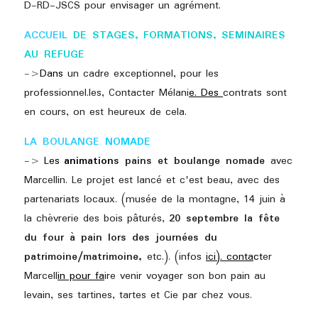
D-RD-JSCS pour envisager un agrément.
ACCUEIL 
DE STAGES, FORMATIONS, SEMINAIRES 
AU REFUGE
->
Dans 
un cadre exceptionnel, pour les 
professionnel.les, Contacter Mélani
e. Des 
contrats sont 
en cours, on est heureux de cela.
LA BOULANGE
 NOMADE
-> 
Les 
animation
s pains et boulange nomade 
avec 
Marcellin. Le projet est lancé et c'est beau, avec des 
partenariats locaux. (musée de la montagne, 14 juin à 
la chèvrerie des bois pâturés, 
20 septembre la fête 
du four à pain lors des journées du 
patrimoine/matrimoine, 
etc.). (infos
ici). conta
ct
er 
Marcell
in pour fa
ire venir voyager son bon pain au 
levain, ses tartines, tartes et Cie par chez vous.