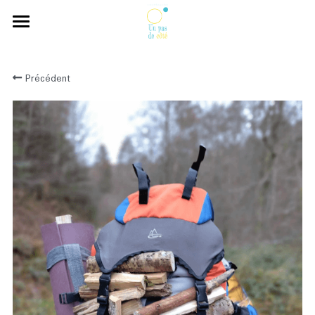
×
LES CATÉGORIES DE LA BOUTIQUE
Bonjour
Précédent
Viens essayer
Ça colle entre nous
Qui sommes-nous ?
Nous suivre
Rechercher
Contact